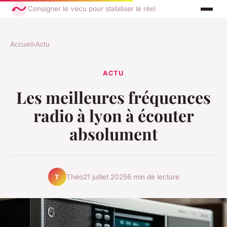
Consigner le vécu pour stabiliser le réel
Accueil
›
Actu
ACTU
Les meilleures fréquences
radio à lyon à écouter
absolument
Théo
21 juillet 2025
6 min de lecture
T