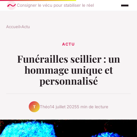
Consigner le vécu pour stabiliser le réel
Accueil
›
Actu
ACTU
Funérailles seillier : un
hommage unique et
personnalisé
Théo
14 juillet 2025
5 min de lecture
T