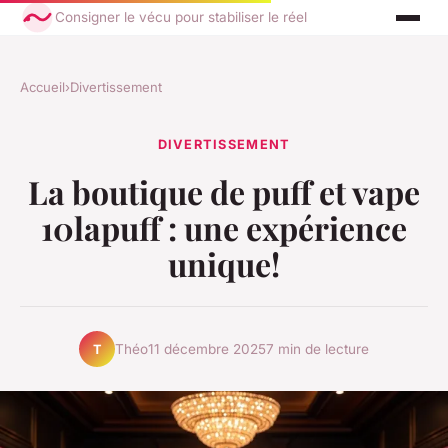
Consigner le vécu pour stabiliser le réel
Accueil
›
Divertissement
DIVERTISSEMENT
La boutique de puff et vape
10lapuff : une expérience
unique!
Théo
11 décembre 2025
7 min de lecture
T