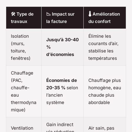
🛠️ Type de
📉 Impact sur
🌡️ Amélioration
travaux
la facture
du confort
Isolation
Élimine les
Jusqu’à 30-40
(murs,
courants d’air,
%
toiture,
stabilise les
d’économies
fenêtres)
températures
Chauffage
(PAC,
Économies de
Chauffage plus
chauffe-
20-35 %
selon
homogène, eau
eau
l’ancien
chaude plus
thermodyna
système
abordable
mique)
Gain indirect
Ventilation
Air sain, pas
via réduction